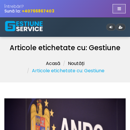
Întrebări?
Sună la:
+40766867403
Articole etichetate cu: Gestiune
Acasă
Noutăți
Articole etichetate cu: Gestiune