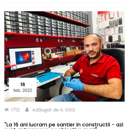
16
feb. 2022
1712
Adăugat de A. GSG
"La 16 ani lucram pe santier in constructii - azi