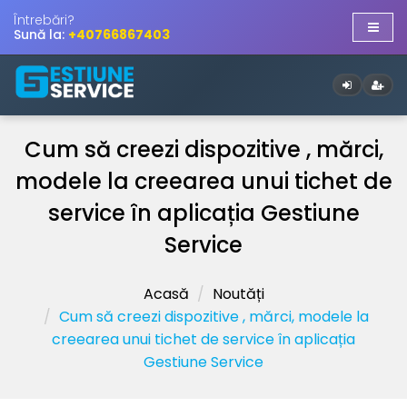
Întrebări?
Sună la:
+40766867403
Cum să creezi dispozitive , mărci,
modele la creearea unui tichet de
service în aplicația Gestiune
Service
Acasă
Noutăți
Cum să creezi dispozitive , mărci, modele la
creearea unui tichet de service în aplicația
Gestiune Service