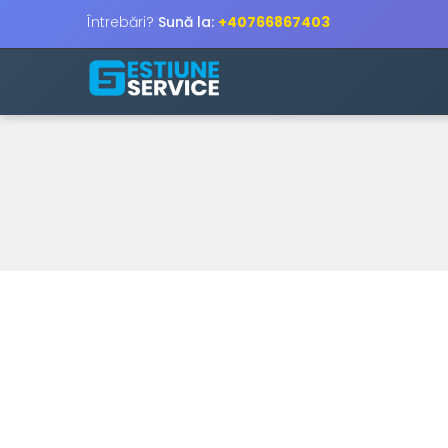
Întrebări?
Sună la:
+40766867403