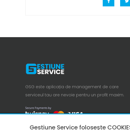
GSG este aplicația de management de care
serviceul tau are nevoie pentru un profit maxim.
Gestiune Service folosește COOKIE