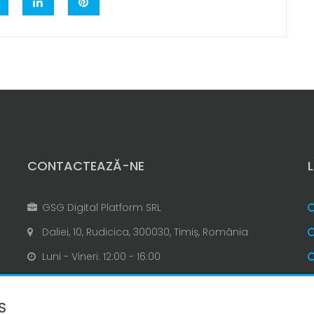
CONTACTEAZĂ-NE
GSG Digital Platform SRL
Daliei, 10, Rudicica, 300030, Timiș, România
Luni - Vineri: 12:00 - 16:00
+40766867403
S
gestiuneservice@gmail.com