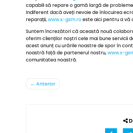
capabili să repare o gamă largă de probleme
Indiferent dacă aveți nevoie de înlocuirea ecra
reparații,
www.x-gsm.ro
este aici pentru a vă a
Suntem încrezători că această nouă colaborar
oferim clienților noștri cele mai bune servicii 
acest anunț cu urările noastre de spor în cont
noastră față de partenerul nostru,
www.x-gsm
comunitatea noastră.
←
Anterior
Di