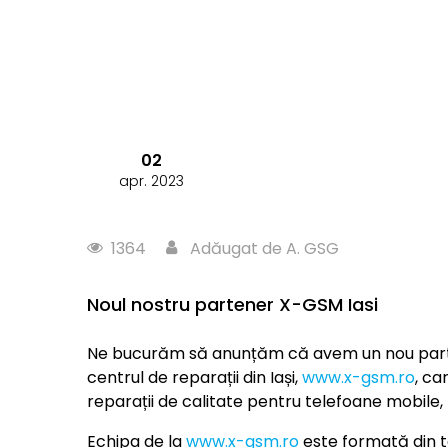
02
apr. 2023
1364
Adăugat de A. GSG
Noul nostru partener X-GSM Iasi
Ne bucurăm să anunțăm că avem un nou part
centrul de reparații din Iași,
www.x-gsm.ro
, ca
reparații de calitate pentru telefoane mobile, t
Echipa de la
www.x-gsm.ro
este formată din te