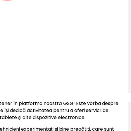
ener în platforma noastră GSG! Este vorba despre
re își dedică activitatea pentru a oferi servicii de
ablete și alte dispozitive electronice.
hnicieni experimentați și bine pregătiți, care sunt