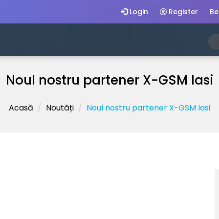
Login
Register
Be
Noul nostru partener X-GSM Iasi
Acasă
Noutăți
Noul nostru partener X-GSM Iasi