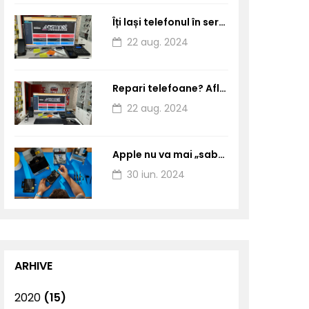
Îți lași telefonul în service? Trebuie să primești obligatoriu PVIS!
22 aug. 2024
Repari telefoane? Află de ce este important sa faci PVIS
22 aug. 2024
Apple nu va mai „sabota” iPhone-urile reparate la serviceuri independente
30 iun. 2024
ARHIVE
2020
(15)