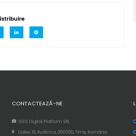
stribuire
CONTACTEAZĂ-NE
GSG Digital Platform SRL
Daliei, 10, Rudicica, 300030, Timiș, România