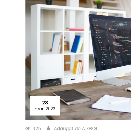
28
mar. 2023
1125
Adăugat de A. GSG