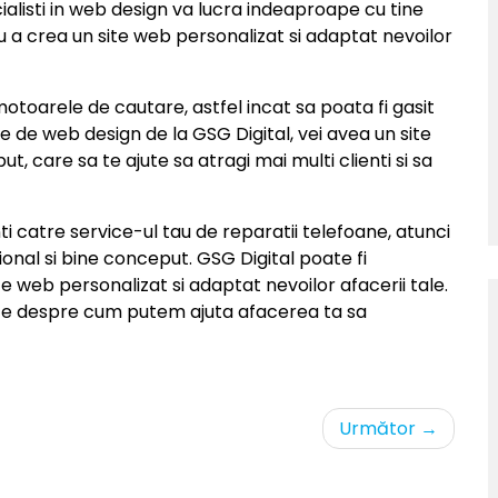
cialisti in web design va lucra indeaproape cu tine
ru a crea un site web personalizat si adaptat nevoilor
motoarele de cautare, astfel incat sa poata fi gasit
ile de web design de la GSG Digital, vei avea un site
, care sa te ajute sa atragi mai multi clienti si sa
nti catre service-ul tau de reparatii telefoane, atunci
onal si bine conceput. GSG Digital poate fi
e web personalizat si adaptat nevoilor afacerii tale.
te despre cum putem ajuta afacerea ta sa
Următor
→