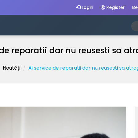
Login
Register
Be
de reparatii dar nu reusesti sa atr
Noutăți
Ai service de reparatii dar nu reusesti sa atrag