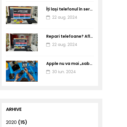
Îți lași telefonul în service? Trebuie să primești obligatoriu PVIS!
22 aug. 2024
Repari telefoane? Află de ce este important sa faci PVIS
22 aug. 2024
Apple nu va mai „sabota” iPhone-urile reparate la serviceuri independente
30 iun. 2024
ARHIVE
2020
(15)