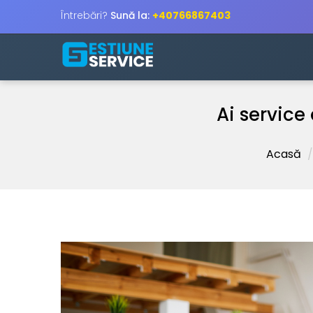
Întrebări?
Sună la:
+40766867403
Ai service 
Acasă