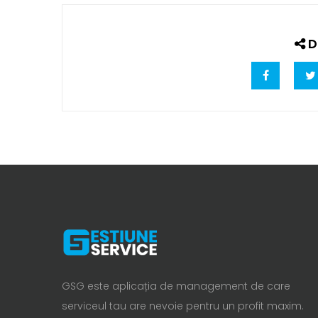
Di
GSG este aplicația de management de care
serviceul tau are nevoie pentru un profit maxim.