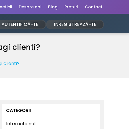
neficii
Despre noi
Blog
Preturi
Contact
AUTENTIFICĂ-TE
ÎNREGISTREAZĂ-TE
agi clienti?
i clienti?
CATEGORII
International